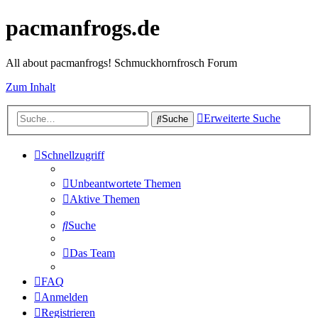
pacmanfrogs.de
All about pacmanfrogs! Schmuckhornfrosch Forum
Zum Inhalt
Erweiterte Suche
Suche
Schnellzugriff
Unbeantwortete Themen
Aktive Themen
Suche
Das Team
FAQ
Anmelden
Registrieren