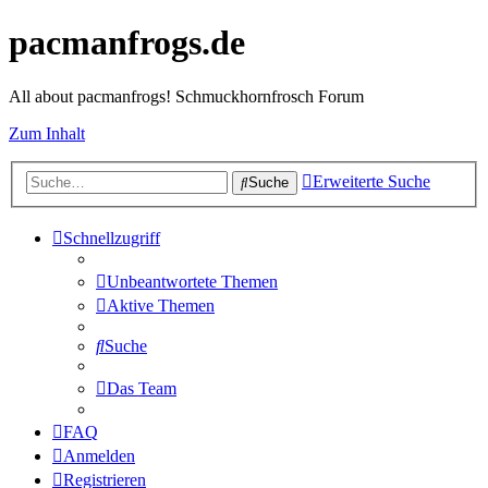
pacmanfrogs.de
All about pacmanfrogs! Schmuckhornfrosch Forum
Zum Inhalt
Erweiterte Suche
Suche
Schnellzugriff
Unbeantwortete Themen
Aktive Themen
Suche
Das Team
FAQ
Anmelden
Registrieren