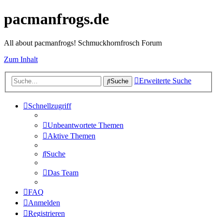
pacmanfrogs.de
All about pacmanfrogs! Schmuckhornfrosch Forum
Zum Inhalt
Erweiterte Suche
Suche
Schnellzugriff
Unbeantwortete Themen
Aktive Themen
Suche
Das Team
FAQ
Anmelden
Registrieren