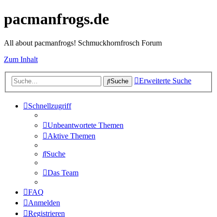
pacmanfrogs.de
All about pacmanfrogs! Schmuckhornfrosch Forum
Zum Inhalt
Erweiterte Suche
Suche
Schnellzugriff
Unbeantwortete Themen
Aktive Themen
Suche
Das Team
FAQ
Anmelden
Registrieren