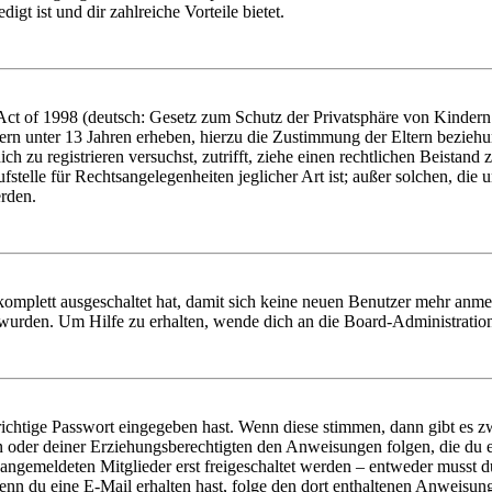
igt ist und dir zahlreiche Vorteile bietet.
t of 1998 (deutsch: Gesetz zum Schutz der Privatsphäre von Kindern i
ern unter 13 Jahren erheben, hierzu die Zustimmung der Eltern bezieh
dich zu registrieren versuchst, zutrifft, ziehe einen rechtlichen Beista
stelle für Rechtsangelegenheiten jeglicher Art ist; außer solchen, die
erden.
 komplett ausgeschaltet hat, damit sich keine neuen Benutzer mehr anm
 wurden. Um Hilfe zu erhalten, wende dich an die Board-Administratio
richtige Passwort eingegeben hast. Wenn diese stimmen, dann gibt es
ern oder deiner Erziehungsberechtigten den Anweisungen folgen, die du e
 angemeldeten Mitglieder erst freigeschaltet werden – entweder musst du
. Wenn du eine E-Mail erhalten hast, folge den dort enthaltenen Anweis