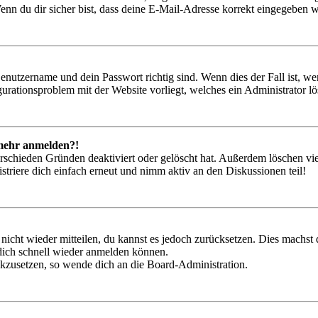
nn du dir sicher bist, dass deine E-Mail-Adresse korrekt eingegeben w
Benutzername und dein Passwort richtig sind. Wenn dies der Fall ist, w
igurationsproblem mit der Website vorliegt, welches ein Administrator l
t mehr anmelden?!
rschieden Gründen deaktiviert oder gelöscht hat. Außerdem löschen vie
triere dich einfach erneut und nimm aktiv an den Diskussionen teil!
 nicht wieder mitteilen, du kannst es jedoch zurücksetzen. Dies machs
 dich schnell wieder anmelden können.
ückzusetzen, so wende dich an die Board-Administration.