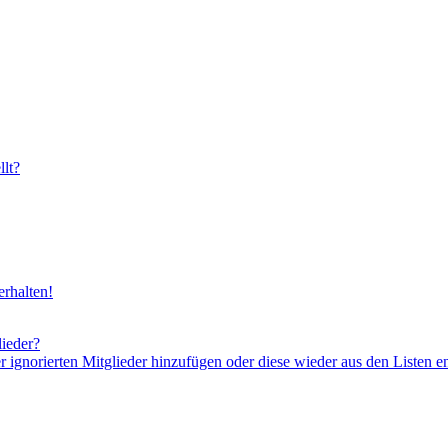
lt?
rhalten!
lieder?
er ignorierten Mitglieder hinzufügen oder diese wieder aus den Listen e