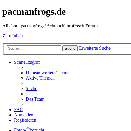
pacmanfrogs.de
All about pacmanfrogs! Schmuckhornfrosch Forum
Zum Inhalt
Erweiterte Suche
Suche
Schnellzugriff
Unbeantwortete Themen
Aktive Themen
Suche
Das Team
FAQ
Anmelden
Registrieren
Foren-Übersicht