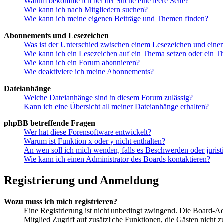
Warum bekomme ich bei der Suche eine leere Seite?
Wie kann ich nach Mitgliedern suchen?
Wie kann ich meine eigenen Beiträge und Themen finden?
Abonnements und Lesezeichen
Was ist der Unterschied zwischen einem Lesezeichen und ein
Wie kann ich ein Lesezeichen auf ein Thema setzen oder ein 
Wie kann ich ein Forum abonnieren?
Wie deaktiviere ich meine Abonnements?
Dateianhänge
Welche Dateianhänge sind in diesem Forum zulässig?
Kann ich eine Übersicht all meiner Dateianhänge erhalten?
phpBB betreffende Fragen
Wer hat diese Forensoftware entwickelt?
Warum ist Funktion x oder y nicht enthalten?
An wen soll ich mich wenden, falls es Beschwerden oder juris
Wie kann ich einen Administrator des Boards kontaktieren?
Registrierung und Anmeldung
Wozu muss ich mich registrieren?
Eine Registrierung ist nicht unbedingt zwingend. Die Board-Admin
Mitglied Zugriff auf zusätzliche Funktionen, die Gästen nicht 