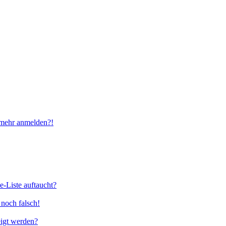
t mehr anmelden?!
e-Liste auftaucht?
 noch falsch!
eigt werden?