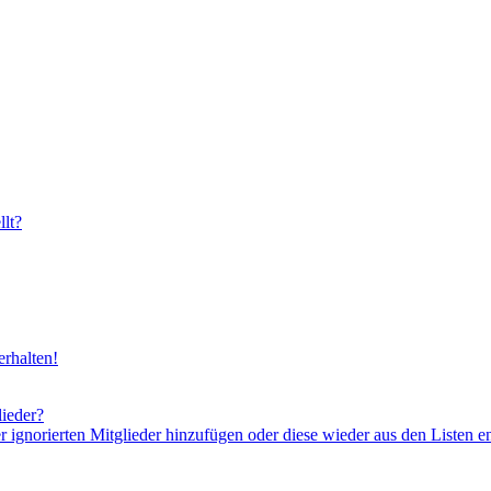
lt?
rhalten!
lieder?
er ignorierten Mitglieder hinzufügen oder diese wieder aus den Listen e