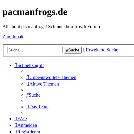
pacmanfrogs.de
All about pacmanfrogs! Schmuckhornfrosch Forum
Zum Inhalt
Erweiterte Suche
Suche
Schnellzugriff
Unbeantwortete Themen
Aktive Themen
Suche
Das Team
FAQ
Anmelden
Registrieren