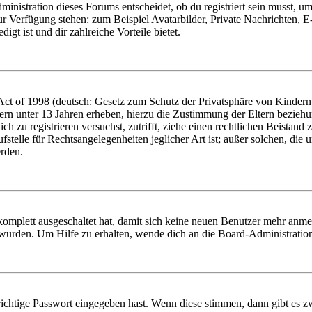
istration dieses Forums entscheidet, ob du registriert sein musst, um Be
zur Verfügung stehen: zum Beispiel Avatarbilder, Private Nachrichten, 
igt ist und dir zahlreiche Vorteile bietet.
t of 1998 (deutsch: Gesetz zum Schutz der Privatsphäre von Kindern i
ern unter 13 Jahren erheben, hierzu die Zustimmung der Eltern bezieh
dich zu registrieren versuchst, zutrifft, ziehe einen rechtlichen Beista
stelle für Rechtsangelegenheiten jeglicher Art ist; außer solchen, die
erden.
 komplett ausgeschaltet hat, damit sich keine neuen Benutzer mehr anm
 wurden. Um Hilfe zu erhalten, wende dich an die Board-Administratio
richtige Passwort eingegeben hast. Wenn diese stimmen, dann gibt es