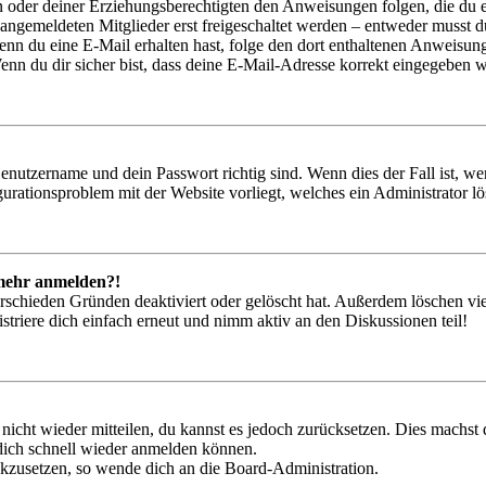
ern oder deiner Erziehungsberechtigten den Anweisungen folgen, die du e
 angemeldeten Mitglieder erst freigeschaltet werden – entweder musst du
. Wenn du eine E-Mail erhalten hast, folge den dort enthaltenen Anweis
nn du dir sicher bist, dass deine E-Mail-Adresse korrekt eingegeben w
Benutzername und dein Passwort richtig sind. Wenn dies der Fall ist, w
igurationsproblem mit der Website vorliegt, welches ein Administrator l
t mehr anmelden?!
rschieden Gründen deaktiviert oder gelöscht hat. Außerdem löschen vie
triere dich einfach erneut und nimm aktiv an den Diskussionen teil!
 nicht wieder mitteilen, du kannst es jedoch zurücksetzen. Dies machs
 dich schnell wieder anmelden können.
ückzusetzen, so wende dich an die Board-Administration.