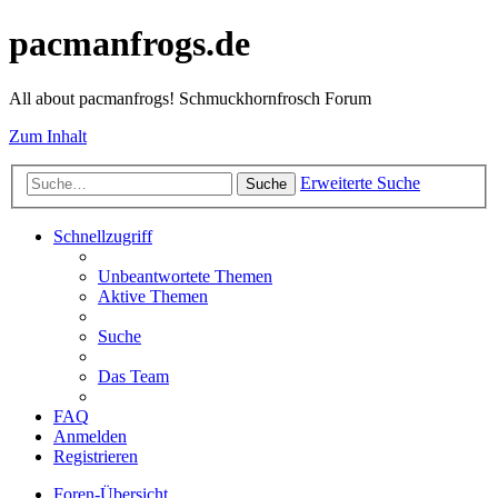
pacmanfrogs.de
All about pacmanfrogs! Schmuckhornfrosch Forum
Zum Inhalt
Erweiterte Suche
Suche
Schnellzugriff
Unbeantwortete Themen
Aktive Themen
Suche
Das Team
FAQ
Anmelden
Registrieren
Foren-Übersicht