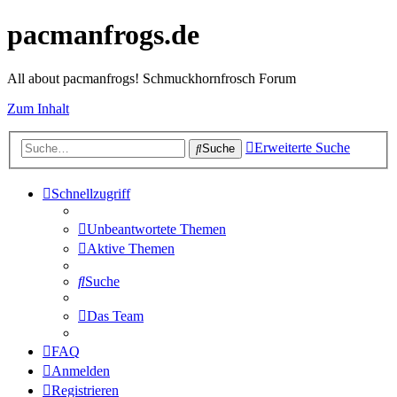
pacmanfrogs.de
All about pacmanfrogs! Schmuckhornfrosch Forum
Zum Inhalt
Erweiterte Suche
Suche
Schnellzugriff
Unbeantwortete Themen
Aktive Themen
Suche
Das Team
FAQ
Anmelden
Registrieren