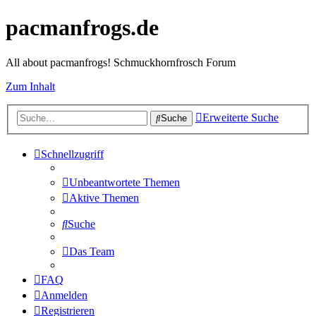
pacmanfrogs.de
All about pacmanfrogs! Schmuckhornfrosch Forum
Zum Inhalt
Erweiterte Suche
Suche
Schnellzugriff
Unbeantwortete Themen
Aktive Themen
Suche
Das Team
FAQ
Anmelden
Registrieren