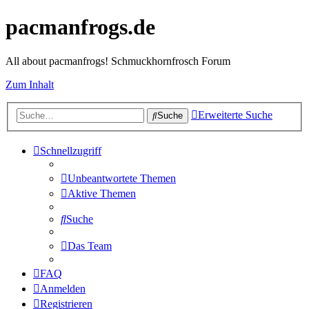
pacmanfrogs.de
All about pacmanfrogs! Schmuckhornfrosch Forum
Zum Inhalt
Erweiterte Suche
Suche
Schnellzugriff
Unbeantwortete Themen
Aktive Themen
Suche
Das Team
FAQ
Anmelden
Registrieren