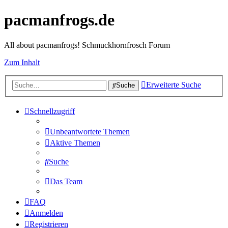
pacmanfrogs.de
All about pacmanfrogs! Schmuckhornfrosch Forum
Zum Inhalt
Erweiterte Suche
Suche
Schnellzugriff
Unbeantwortete Themen
Aktive Themen
Suche
Das Team
FAQ
Anmelden
Registrieren