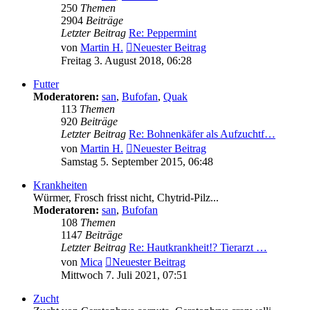
250
Themen
2904
Beiträge
Letzter Beitrag
Re: Peppermint
von
Martin H.
Neuester Beitrag
Freitag 3. August 2018, 06:28
Futter
Moderatoren:
san
,
Bufofan
,
Quak
113
Themen
920
Beiträge
Letzter Beitrag
Re: Bohnenkäfer als Aufzuchtf…
von
Martin H.
Neuester Beitrag
Samstag 5. September 2015, 06:48
Krankheiten
Würmer, Frosch frisst nicht, Chytrid-Pilz...
Moderatoren:
san
,
Bufofan
108
Themen
1147
Beiträge
Letzter Beitrag
Re: Hautkrankheit!? Tierarzt …
von
Mica
Neuester Beitrag
Mittwoch 7. Juli 2021, 07:51
Zucht