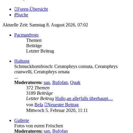
Foren-Übersicht
Suche
Aktuelle Zeit: Samstag 8. August 2026, 07:02
Pacmanfrogs
Themen
Beiträge
Letzter Beitrag
Haltung
Schmuckhornfrosch: Ceratophrys cornuta, Ceratophrys
cranwelli, Ceratophrys ornata
...
Moderatoren:
san
,
Bufofan
,
Quak
372
Themen
3189
Beiträge
Letzter Beitrag
Hallo,an alle(falls überhaupt…
von
Bela
Neuester Beitrag
Mittwoch 5. Februar 2020, 11:11
Gallerie
Fotos von euren Fröschen
Moderatoren:
san
,
Bufofan