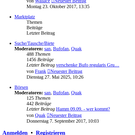
von
Wallace
Neuester Beitrag
Montag 23. Oktober 2017, 13:35
Marktplatz
Themen
Beiträge
Letzter Beitrag
Suche/Tausche/Biete
Moderatoren:
san
,
Bufofan
,
Quak
488
Themen
1456
Beiträge
Letzter Beitrag
verschenke Bufo regularis Gru…
von
Frank
Neuester Beitrag
Dienstag 27. Mai 2025, 10:26
Börsen
Moderatoren:
san
,
Bufofan
,
Quak
125
Themen
442
Beiträge
Letzter Beitrag
Hamm 09.09. - wer kommt?
von
Quak
Neuester Beitrag
Donnerstag 7. September 2017, 10:03
Anmelden
•
Registrieren