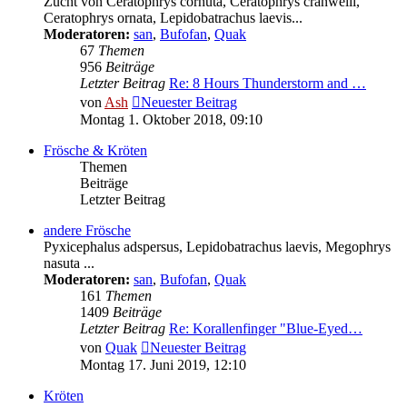
Zucht von Ceratophrys cornuta, Ceratophrys cranwelli,
Ceratophrys ornata, Lepidobatrachus laevis...
Moderatoren:
san
,
Bufofan
,
Quak
67
Themen
956
Beiträge
Letzter Beitrag
Re: 8 Hours Thunderstorm and …
von
Ash
Neuester Beitrag
Montag 1. Oktober 2018, 09:10
Frösche & Kröten
Themen
Beiträge
Letzter Beitrag
andere Frösche
Pyxicephalus adspersus, Lepidobatrachus laevis, Megophrys
nasuta ...
Moderatoren:
san
,
Bufofan
,
Quak
161
Themen
1409
Beiträge
Letzter Beitrag
Re: Korallenfinger "Blue-Eyed…
von
Quak
Neuester Beitrag
Montag 17. Juni 2019, 12:10
Kröten