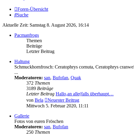
Foren-Übersicht
Suche
Aktuelle Zeit: Samstag 8. August 2026, 16:14
Pacmanfrogs
Themen
Beiträge
Letzter Beitrag
Haltung
Schmuckhornfrosch: Ceratophrys cornuta, Ceratophrys cranwell
...
Moderatoren:
san
,
Bufofan
,
Quak
372
Themen
3189
Beiträge
Letzter Beitrag
Hallo,an alle(falls überhaupt…
von
Bela
Neuester Beitrag
Mittwoch 5. Februar 2020, 11:11
Gallerie
Fotos von euren Fröschen
Moderatoren:
san
,
Bufofan
250
Themen