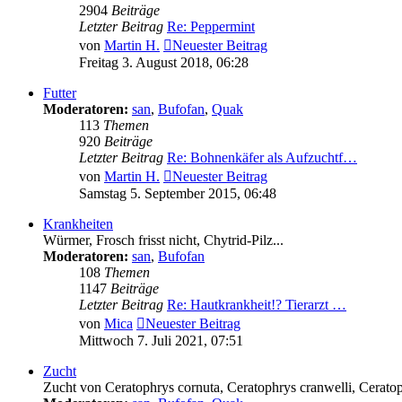
2904
Beiträge
Letzter Beitrag
Re: Peppermint
von
Martin H.
Neuester Beitrag
Freitag 3. August 2018, 06:28
Futter
Moderatoren:
san
,
Bufofan
,
Quak
113
Themen
920
Beiträge
Letzter Beitrag
Re: Bohnenkäfer als Aufzuchtf…
von
Martin H.
Neuester Beitrag
Samstag 5. September 2015, 06:48
Krankheiten
Würmer, Frosch frisst nicht, Chytrid-Pilz...
Moderatoren:
san
,
Bufofan
108
Themen
1147
Beiträge
Letzter Beitrag
Re: Hautkrankheit!? Tierarzt …
von
Mica
Neuester Beitrag
Mittwoch 7. Juli 2021, 07:51
Zucht
Zucht von Ceratophrys cornuta, Ceratophrys cranwelli, Ceratoph