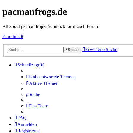
pacmanfrogs.de
All about pacmanfrogs! Schmuckhornfrosch Forum
Zum Inhalt
Erweiterte Suche
Suche
Schnellzugriff
Unbeantwortete Themen
Aktive Themen
Suche
Das Team
FAQ
Anmelden
Registrieren