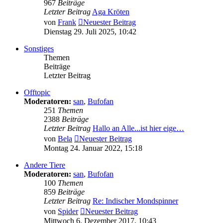
967
Beiträge
Letzter Beitrag
Aga Kröten
von
Frank
Neuester Beitrag
Dienstag 29. Juli 2025, 10:42
Sonstiges
Themen
Beiträge
Letzter Beitrag
Offtopic
Moderatoren:
san
,
Bufofan
251
Themen
2388
Beiträge
Letzter Beitrag
Hallo an Alle...ist hier eige…
von
Bela
Neuester Beitrag
Montag 24. Januar 2022, 15:18
Andere Tiere
Moderatoren:
san
,
Bufofan
100
Themen
859
Beiträge
Letzter Beitrag
Re: Indischer Mondspinner
von
Spider
Neuester Beitrag
Mittwoch 6. Dezember 2017, 10:43