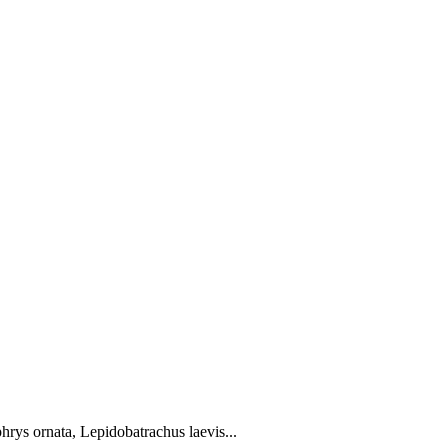
rys ornata, Lepidobatrachus laevis...