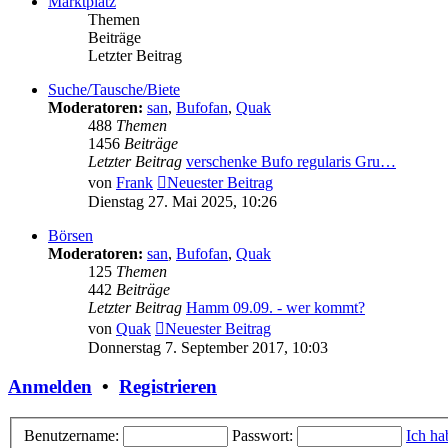
Marktplatz
Themen
Beiträge
Letzter Beitrag
Suche/Tausche/Biete
Moderatoren:
san
,
Bufofan
,
Quak
488
Themen
1456
Beiträge
Letzter Beitrag
verschenke Bufo regularis Gru…
von
Frank
Neuester Beitrag
Dienstag 27. Mai 2025, 10:26
Börsen
Moderatoren:
san
,
Bufofan
,
Quak
125
Themen
442
Beiträge
Letzter Beitrag
Hamm 09.09. - wer kommt?
von
Quak
Neuester Beitrag
Donnerstag 7. September 2017, 10:03
Anmelden
•
Registrieren
Benutzername:
Passwort:
Ich ha