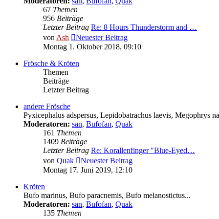
Moderatoren:
san
,
Bufofan
,
Quak
67
Themen
956
Beiträge
Letzter Beitrag
Re: 8 Hours Thunderstorm and …
von
Ash
Neuester Beitrag
Montag 1. Oktober 2018, 09:10
Frösche & Kröten
Themen
Beiträge
Letzter Beitrag
andere Frösche
Pyxicephalus adspersus, Lepidobatrachus laevis, Megophrys nas
Moderatoren:
san
,
Bufofan
,
Quak
161
Themen
1409
Beiträge
Letzter Beitrag
Re: Korallenfinger "Blue-Eyed…
von
Quak
Neuester Beitrag
Montag 17. Juni 2019, 12:10
Kröten
Bufo marinus, Bufo paracnemis, Bufo melanostictus...
Moderatoren:
san
,
Bufofan
,
Quak
135
Themen