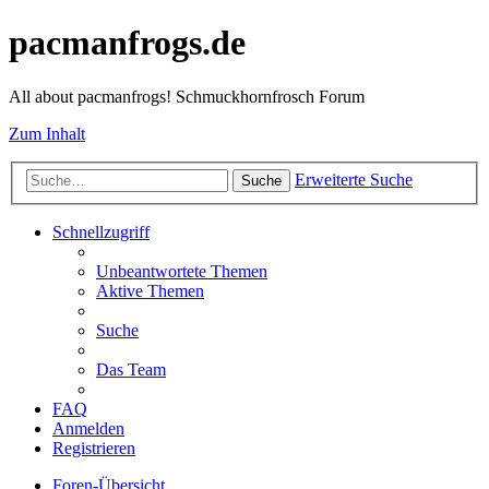
pacmanfrogs.de
All about pacmanfrogs! Schmuckhornfrosch Forum
Zum Inhalt
Erweiterte Suche
Suche
Schnellzugriff
Unbeantwortete Themen
Aktive Themen
Suche
Das Team
FAQ
Anmelden
Registrieren
Foren-Übersicht