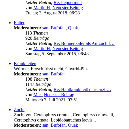
Letzter Beitrag
Re: Peppermint
von
Martin H.
Neuester Beitrag
Freitag 3. August 2018, 06:28
Futter
Moderatoren:
san
,
Bufofan
,
Quak
113
Themen
920
Beiträge
Letzter Beitrag
Re: Bohnenkäfer als Aufzuchtf…
von
Martin H.
Neuester Beitrag
Samstag 5. September 2015, 06:48
Krankheiten
Würmer, Frosch frisst nicht, Chytrid-Pilz...
Moderatoren:
san
,
Bufofan
108
Themen
1147
Beiträge
Letzter Beitrag
Re: Hautkrankheit!? Tierarzt …
von
Mica
Neuester Beitrag
Mittwoch 7. Juli 2021, 07:51
Zucht
Zucht von Ceratophrys cornuta, Ceratophrys cranwelli,
Ceratophrys ornata, Lepidobatrachus laevis...
Moderatoren:
san
,
Bufofan
,
Quak