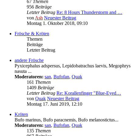
67
Themen
956
Beiträge
Letzter Beitrag
Re: 8 Hours Thunderstorm and …
von
Ash
Neuester Beitrag
Montag 1. Oktober 2018, 09:10
Frösche & Kröten
Themen
Beiträge
Letzter Beitrag
andere Frösche
Pyxicephalus adspersus, Lepidobatrachus laevis, Megophrys
nasuta ...
Moderatoren:
san
,
Bufofan
,
Quak
161
Themen
1409
Beiträge
Letzter Beitrag
Re: Korallenfinger "Blue-Eyed…
von
Quak
Neuester Beitrag
Montag 17. Juni 2019, 12:10
Kröten
Bufo marinus, Bufo paracnemis, Bufo melanostictus...
Moderatoren:
san
,
Bufofan
,
Quak
135
Themen