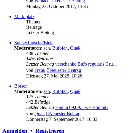
von
Wallace
Neuester Beitrag
Montag 23. Oktober 2017, 13:35
Marktplatz
Themen
Beiträge
Letzter Beitrag
Suche/Tausche/Biete
Moderatoren:
san
,
Bufofan
,
Quak
488
Themen
1456
Beiträge
Letzter Beitrag
verschenke Bufo regularis Gru…
von
Frank
Neuester Beitrag
Dienstag 27. Mai 2025, 10:26
Börsen
Moderatoren:
san
,
Bufofan
,
Quak
125
Themen
442
Beiträge
Letzter Beitrag
Hamm 09.09. - wer kommt?
von
Quak
Neuester Beitrag
Donnerstag 7. September 2017, 10:03
Anmelden
•
Registrieren