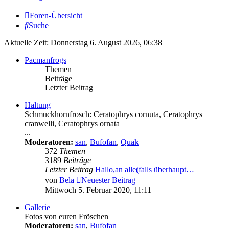
Foren-Übersicht
Suche
Aktuelle Zeit: Donnerstag 6. August 2026, 06:38
Pacmanfrogs
Themen
Beiträge
Letzter Beitrag
Haltung
Schmuckhornfrosch: Ceratophrys cornuta, Ceratophrys
cranwelli, Ceratophrys ornata
...
Moderatoren:
san
,
Bufofan
,
Quak
372
Themen
3189
Beiträge
Letzter Beitrag
Hallo,an alle(falls überhaupt…
von
Bela
Neuester Beitrag
Mittwoch 5. Februar 2020, 11:11
Gallerie
Fotos von euren Fröschen
Moderatoren:
san
,
Bufofan