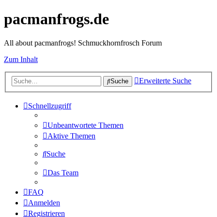
pacmanfrogs.de
All about pacmanfrogs! Schmuckhornfrosch Forum
Zum Inhalt
Erweiterte Suche
Suche
Schnellzugriff
Unbeantwortete Themen
Aktive Themen
Suche
Das Team
FAQ
Anmelden
Registrieren