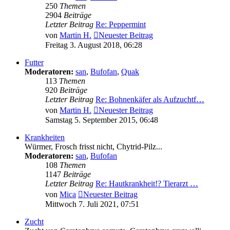
250
Themen
2904
Beiträge
Letzter Beitrag
Re: Peppermint
von
Martin H.
Neuester Beitrag
Freitag 3. August 2018, 06:28
Futter
Moderatoren:
san
,
Bufofan
,
Quak
113
Themen
920
Beiträge
Letzter Beitrag
Re: Bohnenkäfer als Aufzuchtf…
von
Martin H.
Neuester Beitrag
Samstag 5. September 2015, 06:48
Krankheiten
Würmer, Frosch frisst nicht, Chytrid-Pilz...
Moderatoren:
san
,
Bufofan
108
Themen
1147
Beiträge
Letzter Beitrag
Re: Hautkrankheit!? Tierarzt …
von
Mica
Neuester Beitrag
Mittwoch 7. Juli 2021, 07:51
Zucht