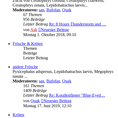
Zucht von Ceratophrys cornuta, Ceratophrys cranwelli,
Ceratophrys ornata, Lepidobatrachus laevis...
Moderatoren:
san
,
Bufofan
,
Quak
67
Themen
956
Beiträge
Letzter Beitrag
Re: 8 Hours Thunderstorm and …
von
Ash
Neuester Beitrag
Montag 1. Oktober 2018, 09:10
Frösche & Kröten
Themen
Beiträge
Letzter Beitrag
andere Frösche
Pyxicephalus adspersus, Lepidobatrachus laevis, Megophrys
nasuta ...
Moderatoren:
san
,
Bufofan
,
Quak
161
Themen
1409
Beiträge
Letzter Beitrag
Re: Korallenfinger "Blue-Eyed…
von
Quak
Neuester Beitrag
Montag 17. Juni 2019, 12:10
Kröten