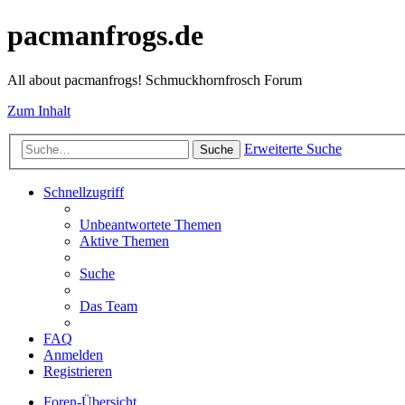
pacmanfrogs.de
All about pacmanfrogs! Schmuckhornfrosch Forum
Zum Inhalt
Erweiterte Suche
Suche
Schnellzugriff
Unbeantwortete Themen
Aktive Themen
Suche
Das Team
FAQ
Anmelden
Registrieren
Foren-Übersicht