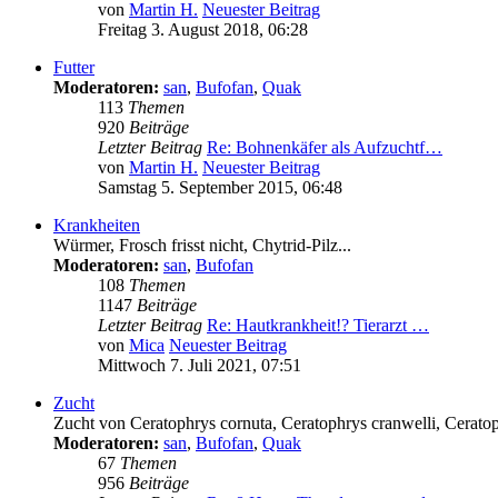
von
Martin H.
Neuester Beitrag
Freitag 3. August 2018, 06:28
Futter
Moderatoren:
san
,
Bufofan
,
Quak
113
Themen
920
Beiträge
Letzter Beitrag
Re: Bohnenkäfer als Aufzuchtf…
von
Martin H.
Neuester Beitrag
Samstag 5. September 2015, 06:48
Krankheiten
Würmer, Frosch frisst nicht, Chytrid-Pilz...
Moderatoren:
san
,
Bufofan
108
Themen
1147
Beiträge
Letzter Beitrag
Re: Hautkrankheit!? Tierarzt …
von
Mica
Neuester Beitrag
Mittwoch 7. Juli 2021, 07:51
Zucht
Zucht von Ceratophrys cornuta, Ceratophrys cranwelli, Ceratoph
Moderatoren:
san
,
Bufofan
,
Quak
67
Themen
956
Beiträge