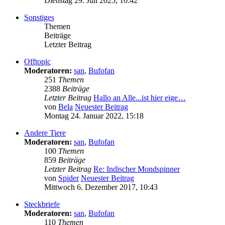
Dienstag 29. Juli 2025, 10:42
Sonstiges
Themen
Beiträge
Letzter Beitrag
Offtopic
Moderatoren:
san
,
Bufofan
251
Themen
2388
Beiträge
Letzter Beitrag
Hallo an Alle...ist hier eige…
von
Bela
Neuester Beitrag
Montag 24. Januar 2022, 15:18
Andere Tiere
Moderatoren:
san
,
Bufofan
100
Themen
859
Beiträge
Letzter Beitrag
Re: Indischer Mondspinner
von
Spider
Neuester Beitrag
Mittwoch 6. Dezember 2017, 10:43
Steckbriefe
Moderatoren:
san
,
Bufofan
110
Themen