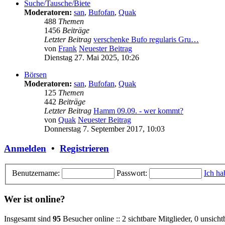
Suche/Tausche/Biete
Moderatoren:
san
,
Bufofan
,
Quak
488
Themen
1456
Beiträge
Letzter Beitrag
verschenke Bufo regularis Gru…
von
Frank
Neuester Beitrag
Dienstag 27. Mai 2025, 10:26
Börsen
Moderatoren:
san
,
Bufofan
,
Quak
125
Themen
442
Beiträge
Letzter Beitrag
Hamm 09.09. - wer kommt?
von
Quak
Neuester Beitrag
Donnerstag 7. September 2017, 10:03
Anmelden
•
Registrieren
Benutzername:
Passwort:
Ich ha
Wer ist online?
Insgesamt sind
95
Besucher online :: 2 sichtbare Mitglieder, 0 unsich