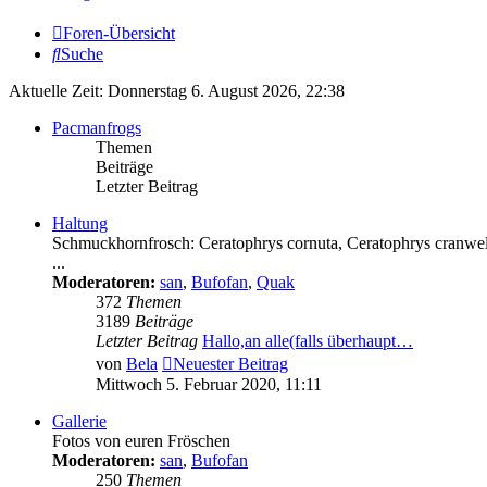
Foren-Übersicht
Suche
Aktuelle Zeit: Donnerstag 6. August 2026, 22:38
Pacmanfrogs
Themen
Beiträge
Letzter Beitrag
Haltung
Schmuckhornfrosch: Ceratophrys cornuta, Ceratophrys cranwell
...
Moderatoren:
san
,
Bufofan
,
Quak
372
Themen
3189
Beiträge
Letzter Beitrag
Hallo,an alle(falls überhaupt…
von
Bela
Neuester Beitrag
Mittwoch 5. Februar 2020, 11:11
Gallerie
Fotos von euren Fröschen
Moderatoren:
san
,
Bufofan
250
Themen