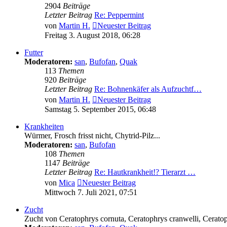
2904
Beiträge
Letzter Beitrag
Re: Peppermint
von
Martin H.
Neuester Beitrag
Freitag 3. August 2018, 06:28
Futter
Moderatoren:
san
,
Bufofan
,
Quak
113
Themen
920
Beiträge
Letzter Beitrag
Re: Bohnenkäfer als Aufzuchtf…
von
Martin H.
Neuester Beitrag
Samstag 5. September 2015, 06:48
Krankheiten
Würmer, Frosch frisst nicht, Chytrid-Pilz...
Moderatoren:
san
,
Bufofan
108
Themen
1147
Beiträge
Letzter Beitrag
Re: Hautkrankheit!? Tierarzt …
von
Mica
Neuester Beitrag
Mittwoch 7. Juli 2021, 07:51
Zucht
Zucht von Ceratophrys cornuta, Ceratophrys cranwelli, Ceratoph