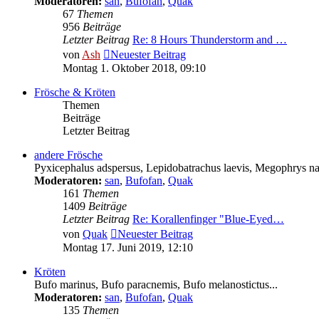
Moderatoren:
san
,
Bufofan
,
Quak
67
Themen
956
Beiträge
Letzter Beitrag
Re: 8 Hours Thunderstorm and …
von
Ash
Neuester Beitrag
Montag 1. Oktober 2018, 09:10
Frösche & Kröten
Themen
Beiträge
Letzter Beitrag
andere Frösche
Pyxicephalus adspersus, Lepidobatrachus laevis, Megophrys nas
Moderatoren:
san
,
Bufofan
,
Quak
161
Themen
1409
Beiträge
Letzter Beitrag
Re: Korallenfinger "Blue-Eyed…
von
Quak
Neuester Beitrag
Montag 17. Juni 2019, 12:10
Kröten
Bufo marinus, Bufo paracnemis, Bufo melanostictus...
Moderatoren:
san
,
Bufofan
,
Quak
135
Themen