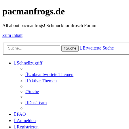
pacmanfrogs.de
All about pacmanfrogs! Schmuckhornfrosch Forum
Zum Inhalt
Erweiterte Suche
Suche
Schnellzugriff
Unbeantwortete Themen
Aktive Themen
Suche
Das Team
FAQ
Anmelden
Registrieren