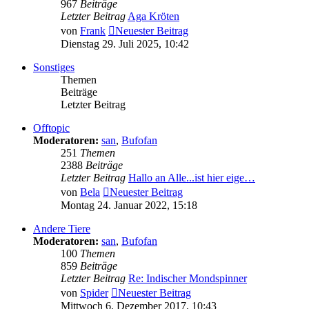
967
Beiträge
Letzter Beitrag
Aga Kröten
von
Frank
Neuester Beitrag
Dienstag 29. Juli 2025, 10:42
Sonstiges
Themen
Beiträge
Letzter Beitrag
Offtopic
Moderatoren:
san
,
Bufofan
251
Themen
2388
Beiträge
Letzter Beitrag
Hallo an Alle...ist hier eige…
von
Bela
Neuester Beitrag
Montag 24. Januar 2022, 15:18
Andere Tiere
Moderatoren:
san
,
Bufofan
100
Themen
859
Beiträge
Letzter Beitrag
Re: Indischer Mondspinner
von
Spider
Neuester Beitrag
Mittwoch 6. Dezember 2017, 10:43