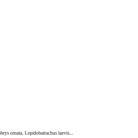
rys ornata, Lepidobatrachus laevis...