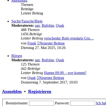
Marktplatz
Themen
Beiträge
Letzter Beitrag
Suche/Tausche/Biete
Moderatoren:
san
,
Bufofan
,
Quak
488
Themen
1456
Beiträge
Letzter Beitrag
verschenke Bufo regularis Gru…
von
Frank
Neuester Beitrag
Dienstag 27. Mai 2025, 10:26
Börsen
Moderatoren:
san
,
Bufofan
,
Quak
125
Themen
442
Beiträge
Letzter Beitrag
Hamm 09.09. - wer kommt?
von
Quak
Neuester Beitrag
Donnerstag 7. September 2017, 10:03
Anmelden
•
Registrieren
Benutzername:
Passwort:
Ich ha