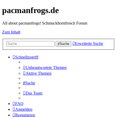
pacmanfrogs.de
All about pacmanfrogs! Schmuckhornfrosch Forum
Zum Inhalt
Erweiterte Suche
Suche
Schnellzugriff
Unbeantwortete Themen
Aktive Themen
Suche
Das Team
FAQ
Anmelden
Registrieren