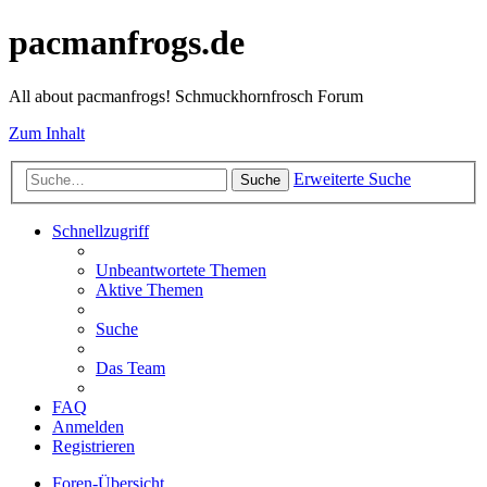
pacmanfrogs.de
All about pacmanfrogs! Schmuckhornfrosch Forum
Zum Inhalt
Erweiterte Suche
Suche
Schnellzugriff
Unbeantwortete Themen
Aktive Themen
Suche
Das Team
FAQ
Anmelden
Registrieren
Foren-Übersicht