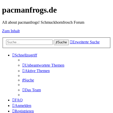
pacmanfrogs.de
All about pacmanfrogs! Schmuckhornfrosch Forum
Zum Inhalt
Erweiterte Suche
Suche
Schnellzugriff
Unbeantwortete Themen
Aktive Themen
Suche
Das Team
FAQ
Anmelden
Registrieren