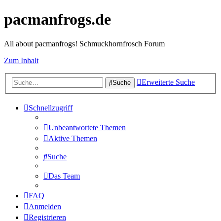
pacmanfrogs.de
All about pacmanfrogs! Schmuckhornfrosch Forum
Zum Inhalt
Erweiterte Suche
Suche
Schnellzugriff
Unbeantwortete Themen
Aktive Themen
Suche
Das Team
FAQ
Anmelden
Registrieren