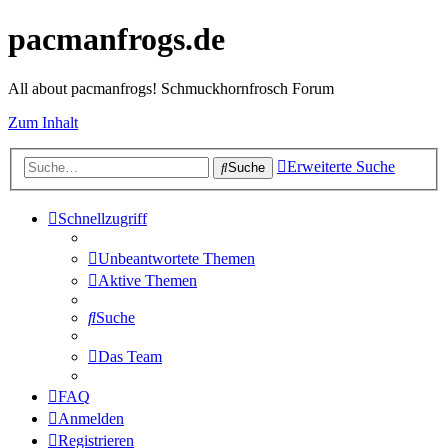
pacmanfrogs.de
All about pacmanfrogs! Schmuckhornfrosch Forum
Zum Inhalt
Erweiterte Suche
Suche
Schnellzugriff
Unbeantwortete Themen
Aktive Themen
Suche
Das Team
FAQ
Anmelden
Registrieren