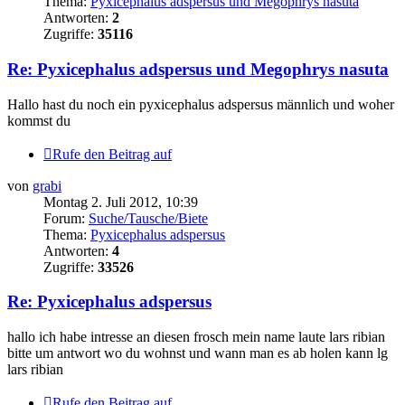
Thema:
Pyxicephalus adspersus und Megophrys nasuta
Antworten:
2
Zugriffe:
35116
Re: Pyxicephalus adspersus und Megophrys nasuta
Hallo hast du noch ein pyxicephalus adspersus männlich und woher
kommst du
Rufe den Beitrag auf
von
grabi
Montag 2. Juli 2012, 10:39
Forum:
Suche/Tausche/Biete
Thema:
Pyxicephalus adspersus
Antworten:
4
Zugriffe:
33526
Re: Pyxicephalus adspersus
hallo ich habe intresse an diesen frosch mein name laute lars ribian
bitte um antwort wo du wohnst und wann man es ab holen kann lg
lars ribian
Rufe den Beitrag auf