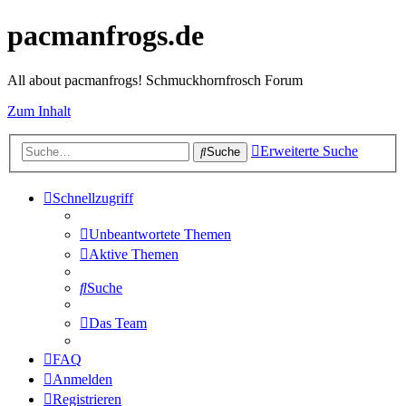
pacmanfrogs.de
All about pacmanfrogs! Schmuckhornfrosch Forum
Zum Inhalt
Erweiterte Suche
Suche
Schnellzugriff
Unbeantwortete Themen
Aktive Themen
Suche
Das Team
FAQ
Anmelden
Registrieren