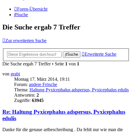
Foren-Übersicht
Suche
Die Suche ergab 7 Treffer
Zur erweiterten Suche
Erweiterte Suche
Suche
Die Suche ergab 7 Treffer • Seite
1
von
1
von
grabi
Montag 17. März 2014, 19:11
Forum:
andere Frösche
Thema:
Haltung Pyxicephalus adspersus, Pyxicephalus edulis
Antworten:
2
Zugriffe:
63945
Re: Haltung Pyxicephalus adspersus, Pyxicephalus
edulis
Danke für die genaue artbeschreibung . Da fehlt nur wie man die