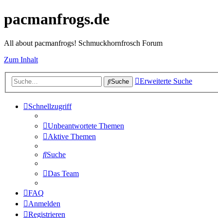
pacmanfrogs.de
All about pacmanfrogs! Schmuckhornfrosch Forum
Zum Inhalt
Erweiterte Suche
Suche
Schnellzugriff
Unbeantwortete Themen
Aktive Themen
Suche
Das Team
FAQ
Anmelden
Registrieren