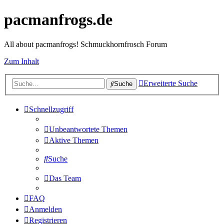
pacmanfrogs.de
All about pacmanfrogs! Schmuckhornfrosch Forum
Zum Inhalt
Erweiterte Suche
Suche
Schnellzugriff
Unbeantwortete Themen
Aktive Themen
Suche
Das Team
FAQ
Anmelden
Registrieren