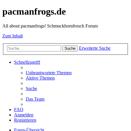
pacmanfrogs.de
All about pacmanfrogs! Schmuckhornfrosch Forum
Zum Inhalt
Erweiterte Suche
Suche
Schnellzugriff
Unbeantwortete Themen
Aktive Themen
Suche
Das Team
FAQ
Anmelden
Registrieren
Foren-Übersicht