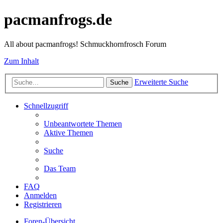
pacmanfrogs.de
All about pacmanfrogs! Schmuckhornfrosch Forum
Zum Inhalt
Erweiterte Suche
Suche
Schnellzugriff
Unbeantwortete Themen
Aktive Themen
Suche
Das Team
FAQ
Anmelden
Registrieren
Foren-Übersicht