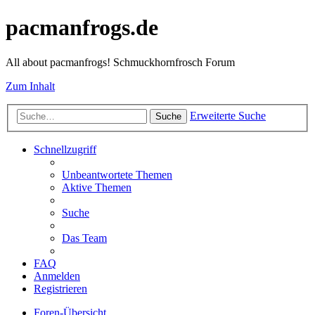
pacmanfrogs.de
All about pacmanfrogs! Schmuckhornfrosch Forum
Zum Inhalt
Erweiterte Suche
Suche
Schnellzugriff
Unbeantwortete Themen
Aktive Themen
Suche
Das Team
FAQ
Anmelden
Registrieren
Foren-Übersicht