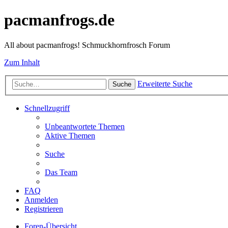
pacmanfrogs.de
All about pacmanfrogs! Schmuckhornfrosch Forum
Zum Inhalt
Erweiterte Suche
Suche
Schnellzugriff
Unbeantwortete Themen
Aktive Themen
Suche
Das Team
FAQ
Anmelden
Registrieren
Foren-Übersicht