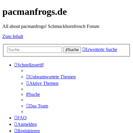
pacmanfrogs.de
All about pacmanfrogs! Schmuckhornfrosch Forum
Zum Inhalt
Erweiterte Suche
Suche
Schnellzugriff
Unbeantwortete Themen
Aktive Themen
Suche
Das Team
FAQ
Anmelden
Registrieren