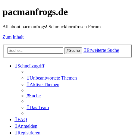
pacmanfrogs.de
All about pacmanfrogs! Schmuckhornfrosch Forum
Zum Inhalt
Erweiterte Suche
Suche
Schnellzugriff
Unbeantwortete Themen
Aktive Themen
Suche
Das Team
FAQ
Anmelden
Registrieren