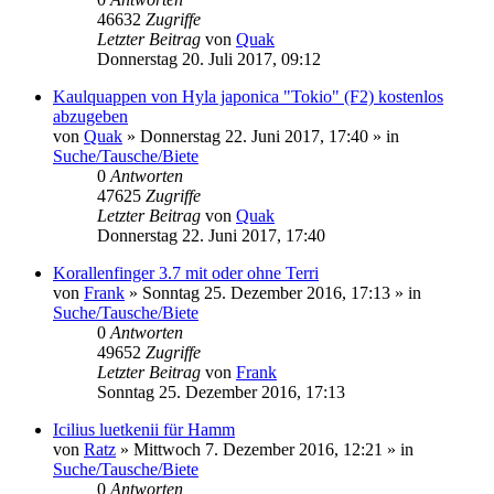
46632
Zugriffe
Letzter Beitrag
von
Quak
Donnerstag 20. Juli 2017, 09:12
Kaulquappen von Hyla japonica "Tokio" (F2) kostenlos
abzugeben
von
Quak
» Donnerstag 22. Juni 2017, 17:40 » in
Suche/Tausche/Biete
0
Antworten
47625
Zugriffe
Letzter Beitrag
von
Quak
Donnerstag 22. Juni 2017, 17:40
Korallenfinger 3.7 mit oder ohne Terri
von
Frank
» Sonntag 25. Dezember 2016, 17:13 » in
Suche/Tausche/Biete
0
Antworten
49652
Zugriffe
Letzter Beitrag
von
Frank
Sonntag 25. Dezember 2016, 17:13
Icilius luetkenii für Hamm
von
Ratz
» Mittwoch 7. Dezember 2016, 12:21 » in
Suche/Tausche/Biete
0
Antworten