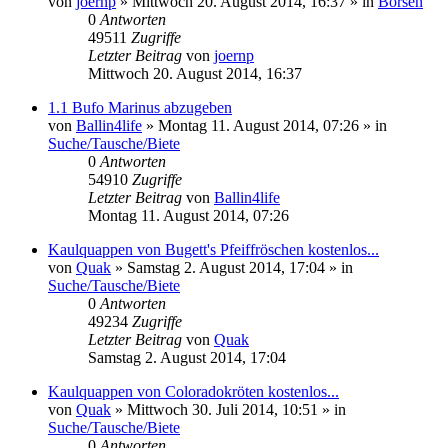
von
joernp
» Mittwoch 20. August 2014, 16:37 » in
Börsen
0
Antworten
49511
Zugriffe
Letzter Beitrag
von
joernp
Mittwoch 20. August 2014, 16:37
1.1 Bufo Marinus abzugeben
von
Ballin4life
» Montag 11. August 2014, 07:26 » in
Suche/Tausche/Biete
0
Antworten
54910
Zugriffe
Letzter Beitrag
von
Ballin4life
Montag 11. August 2014, 07:26
Kaulquappen von Bugett's Pfeiffröschen kostenlos...
von
Quak
» Samstag 2. August 2014, 17:04 » in
Suche/Tausche/Biete
0
Antworten
49234
Zugriffe
Letzter Beitrag
von
Quak
Samstag 2. August 2014, 17:04
Kaulquappen von Coloradokröten kostenlos...
von
Quak
» Mittwoch 30. Juli 2014, 10:51 » in
Suche/Tausche/Biete
0
Antworten