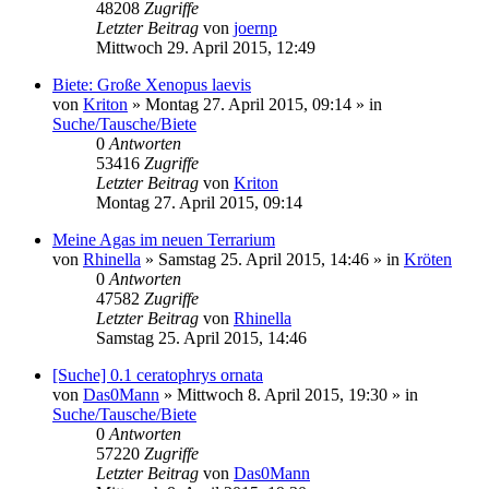
48208
Zugriffe
Letzter Beitrag
von
joernp
Mittwoch 29. April 2015, 12:49
Biete: Große Xenopus laevis
von
Kriton
» Montag 27. April 2015, 09:14 » in
Suche/Tausche/Biete
0
Antworten
53416
Zugriffe
Letzter Beitrag
von
Kriton
Montag 27. April 2015, 09:14
Meine Agas im neuen Terrarium
von
Rhinella
» Samstag 25. April 2015, 14:46 » in
Kröten
0
Antworten
47582
Zugriffe
Letzter Beitrag
von
Rhinella
Samstag 25. April 2015, 14:46
[Suche] 0.1 ceratophrys ornata
von
Das0Mann
» Mittwoch 8. April 2015, 19:30 » in
Suche/Tausche/Biete
0
Antworten
57220
Zugriffe
Letzter Beitrag
von
Das0Mann