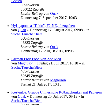
Börsen
0
Antworten
380022
Zugriffe
Letzter Beitrag
von
Quak
Donnerstag 7. September 2017, 10:03
Hyla japonica "Tokio", F2-NZ, abzugeben
von
Quak
» Donnerstag 17. August 2017, 09:08 » in
Suche/Tausche/Biete
0
Antworten
47383
Zugriffe
Letzter Beitrag
von
Quak
Donnerstag 17. August 2017, 09:08
Pacman Frog Food von Zoo Med
von
Magnuson
» Freitag 21. Juli 2017, 10:18 » in
Suche/Tausche/Biete
0
Antworten
52645
Zugriffe
Letzter Beitrag
von
Magnuson
Freitag 21. Juli 2017, 10:18
Kostenlos: Gruppe Chinesische Rotbauchunken mit Papieren
von
Quak
» Donnerstag 20. Juli 2017, 09:12 » in
Suche/Tausche/Biete
0
Antworten