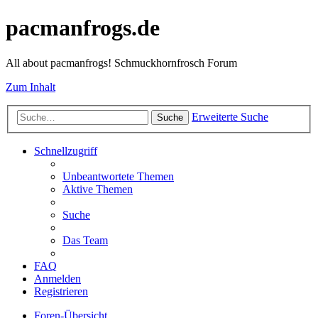
pacmanfrogs.de
All about pacmanfrogs! Schmuckhornfrosch Forum
Zum Inhalt
Erweiterte Suche
Suche
Schnellzugriff
Unbeantwortete Themen
Aktive Themen
Suche
Das Team
FAQ
Anmelden
Registrieren
Foren-Übersicht