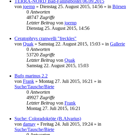
TERRA-NORD Bad-Fallingbostel 06.09.2015
von
joernp
» Dienstag 25. August 2015, 14:56 » in
Börsen
0
Antworten
48747
Zugriffe
Letzter Beitrag
von
joernp
Dienstag 25. August 2015, 14:56
Ceratophrys cranwelli "freckles"
von
Quak
» Samstag 22. August 2015, 15:03 » in
Gallerie
0
Antworten
53720
Zugriffe
Letzter Beitrag
von
Quak
Samstag 22. August 2015, 15:03
Bufo marinus 2.2
von
Frank
» Montag 27. Juli 2015, 16:21 » in
Suche/Tausche/Biete
0
Antworten
49927
Zugriffe
Letzter Beitrag
von
Frank
Montag 27. Juli 2015, 16:21
Suche: Coloradokröte (B.Alvarius)
von
damay
» Freitag 24. Juli 2015, 19:24 » in
Suche/Tausche/Biete
0
Antworten