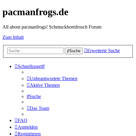
pacmanfrogs.de
All about pacmanfrogs! Schmuckhornfrosch Forum
Zum Inhalt
Erweiterte Suche
Suche
Schnellzugriff
Unbeantwortete Themen
Aktive Themen
Suche
Das Team
FAQ
Anmelden
Registrieren