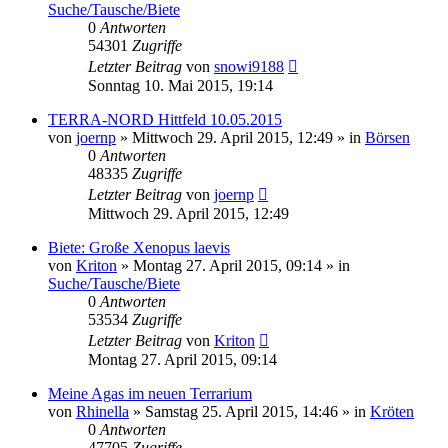
Suche/Tausche/Biete
0
Antworten
54301
Zugriffe
Letzter Beitrag
von
snowi9188
Sonntag 10. Mai 2015, 19:14
TERRA-NORD Hittfeld 10.05.2015
von
joernp
» Mittwoch 29. April 2015, 12:49 » in
Börsen
0
Antworten
48335
Zugriffe
Letzter Beitrag
von
joernp
Mittwoch 29. April 2015, 12:49
Biete: Große Xenopus laevis
von
Kriton
» Montag 27. April 2015, 09:14 » in
Suche/Tausche/Biete
0
Antworten
53534
Zugriffe
Letzter Beitrag
von
Kriton
Montag 27. April 2015, 09:14
Meine Agas im neuen Terrarium
von
Rhinella
» Samstag 25. April 2015, 14:46 » in
Kröten
0
Antworten
47705
Zugriffe