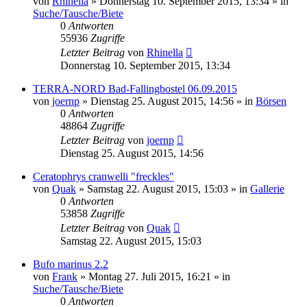
von
Rhinella
» Donnerstag 10. September 2015, 13:34 » in
Suche/Tausche/Biete
0
Antworten
55936
Zugriffe
Letzter Beitrag
von
Rhinella
Donnerstag 10. September 2015, 13:34
TERRA-NORD Bad-Fallingbostel 06.09.2015
von
joernp
» Dienstag 25. August 2015, 14:56 » in
Börsen
0
Antworten
48864
Zugriffe
Letzter Beitrag
von
joernp
Dienstag 25. August 2015, 14:56
Ceratophrys cranwelli "freckles"
von
Quak
» Samstag 22. August 2015, 15:03 » in
Gallerie
0
Antworten
53858
Zugriffe
Letzter Beitrag
von
Quak
Samstag 22. August 2015, 15:03
Bufo marinus 2.2
von
Frank
» Montag 27. Juli 2015, 16:21 » in
Suche/Tausche/Biete
0
Antworten