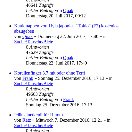
46641
Zugriffe
Letzter Beitrag
von
Quak
Donnerstag 20. Juli 2017, 09:12
Kaulquappen von Hyla japonica "Tokio" (F2) kostenlos
abzugeben
von
Quak
» Donnerstag 22. Juni 2017, 17:40 » in
Suche/Tausche/Biete
0
Antworten
47629
Zugriffe
Letzter Beitrag
von
Quak
Donnerstag 22. Juni 2017, 17:40
Korallenfinger 3.7 mit oder ohne Terri
von
Frank
» Sonntag 25. Dezember 2016, 17:13 » in
Suche/Tausche/Biete
0
Antworten
49663
Zugriffe
Letzter Beitrag
von
Frank
Sonntag 25. Dezember 2016, 17:13
Icilius luetkenii für Hamm
von
Ratz
» Mittwoch 7. Dezember 2016, 12:21 » in
Suche/Tausche/Biete
0
Antworten