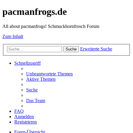
pacmanfrogs.de
All about pacmanfrogs! Schmuckhornfrosch Forum
Zum Inhalt
Erweiterte Suche
Suche
Schnellzugriff
Unbeantwortete Themen
Aktive Themen
Suche
Das Team
FAQ
Anmelden
Registrieren
Foren-Übersicht