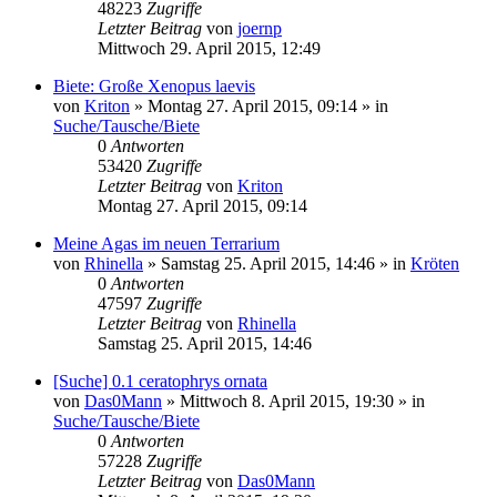
48223
Zugriffe
Letzter Beitrag
von
joernp
Mittwoch 29. April 2015, 12:49
Biete: Große Xenopus laevis
von
Kriton
» Montag 27. April 2015, 09:14 » in
Suche/Tausche/Biete
0
Antworten
53420
Zugriffe
Letzter Beitrag
von
Kriton
Montag 27. April 2015, 09:14
Meine Agas im neuen Terrarium
von
Rhinella
» Samstag 25. April 2015, 14:46 » in
Kröten
0
Antworten
47597
Zugriffe
Letzter Beitrag
von
Rhinella
Samstag 25. April 2015, 14:46
[Suche] 0.1 ceratophrys ornata
von
Das0Mann
» Mittwoch 8. April 2015, 19:30 » in
Suche/Tausche/Biete
0
Antworten
57228
Zugriffe
Letzter Beitrag
von
Das0Mann