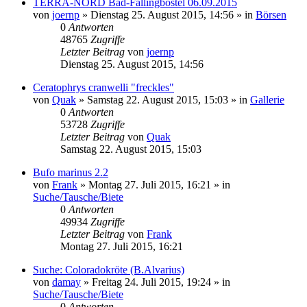
TERRA-NORD Bad-Fallingbostel 06.09.2015
von
joernp
» Dienstag 25. August 2015, 14:56 » in
Börsen
0
Antworten
48765
Zugriffe
Letzter Beitrag
von
joernp
Dienstag 25. August 2015, 14:56
Ceratophrys cranwelli "freckles"
von
Quak
» Samstag 22. August 2015, 15:03 » in
Gallerie
0
Antworten
53728
Zugriffe
Letzter Beitrag
von
Quak
Samstag 22. August 2015, 15:03
Bufo marinus 2.2
von
Frank
» Montag 27. Juli 2015, 16:21 » in
Suche/Tausche/Biete
0
Antworten
49934
Zugriffe
Letzter Beitrag
von
Frank
Montag 27. Juli 2015, 16:21
Suche: Coloradokröte (B.Alvarius)
von
damay
» Freitag 24. Juli 2015, 19:24 » in
Suche/Tausche/Biete
0
Antworten