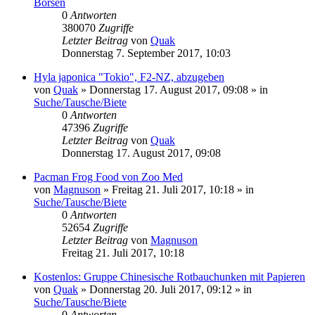
Börsen
0
Antworten
380070
Zugriffe
Letzter Beitrag
von
Quak
Donnerstag 7. September 2017, 10:03
Hyla japonica "Tokio", F2-NZ, abzugeben
von
Quak
» Donnerstag 17. August 2017, 09:08 » in
Suche/Tausche/Biete
0
Antworten
47396
Zugriffe
Letzter Beitrag
von
Quak
Donnerstag 17. August 2017, 09:08
Pacman Frog Food von Zoo Med
von
Magnuson
» Freitag 21. Juli 2017, 10:18 » in
Suche/Tausche/Biete
0
Antworten
52654
Zugriffe
Letzter Beitrag
von
Magnuson
Freitag 21. Juli 2017, 10:18
Kostenlos: Gruppe Chinesische Rotbauchunken mit Papieren
von
Quak
» Donnerstag 20. Juli 2017, 09:12 » in
Suche/Tausche/Biete
0
Antworten