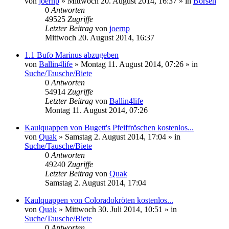
von
joernp
» Mittwoch 20. August 2014, 16:37 » in
Börsen
0
Antworten
49525
Zugriffe
Letzter Beitrag
von
joernp
Mittwoch 20. August 2014, 16:37
1.1 Bufo Marinus abzugeben
von
Ballin4life
» Montag 11. August 2014, 07:26 » in
Suche/Tausche/Biete
0
Antworten
54914
Zugriffe
Letzter Beitrag
von
Ballin4life
Montag 11. August 2014, 07:26
Kaulquappen von Bugett's Pfeiffröschen kostenlos...
von
Quak
» Samstag 2. August 2014, 17:04 » in
Suche/Tausche/Biete
0
Antworten
49240
Zugriffe
Letzter Beitrag
von
Quak
Samstag 2. August 2014, 17:04
Kaulquappen von Coloradokröten kostenlos...
von
Quak
» Mittwoch 30. Juli 2014, 10:51 » in
Suche/Tausche/Biete
0
Antworten