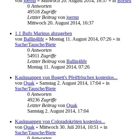
von
joernp
» Mittwoch 20. August 2014, 16:37 » in
Börsen
0
Antworten
49518
Zugriffe
Letzter Beitrag
von
joernp
Mittwoch 20. August 2014, 16:37
1.1 Bufo Marinus abzugeben
von
Ballin4life
» Montag 11. August 2014, 07:26 » in
Suche/Tausche/Biete
0
Antworten
54911
Zugriffe
Letzter Beitrag
von
Ballin4life
Montag 11. August 2014, 07:26
Kaulquappen von Bugett's Pfeiffröschen kostenlos...
von
Quak
» Samstag 2. August 2014, 17:04 » in
Suche/Tausche/Biete
0
Antworten
49236
Zugriffe
Letzter Beitrag
von
Quak
Samstag 2. August 2014, 17:04
Kaulquappen von Coloradokröten kostenlos...
von
Quak
» Mittwoch 30. Juli 2014, 10:51 » in
Suche/Tausche/Biete
0
Antworten