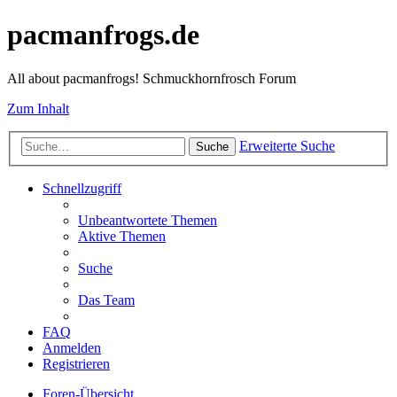
pacmanfrogs.de
All about pacmanfrogs! Schmuckhornfrosch Forum
Zum Inhalt
Erweiterte Suche
Suche
Schnellzugriff
Unbeantwortete Themen
Aktive Themen
Suche
Das Team
FAQ
Anmelden
Registrieren
Foren-Übersicht