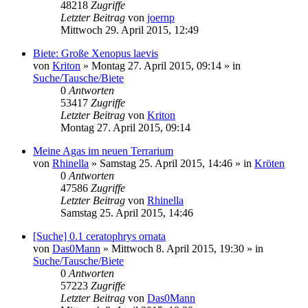
48218
Zugriffe
Letzter Beitrag
von
joernp
Mittwoch 29. April 2015, 12:49
Biete: Große Xenopus laevis
von
Kriton
» Montag 27. April 2015, 09:14 » in
Suche/Tausche/Biete
0
Antworten
53417
Zugriffe
Letzter Beitrag
von
Kriton
Montag 27. April 2015, 09:14
Meine Agas im neuen Terrarium
von
Rhinella
» Samstag 25. April 2015, 14:46 » in
Kröten
0
Antworten
47586
Zugriffe
Letzter Beitrag
von
Rhinella
Samstag 25. April 2015, 14:46
[Suche] 0.1 ceratophrys ornata
von
Das0Mann
» Mittwoch 8. April 2015, 19:30 » in
Suche/Tausche/Biete
0
Antworten
57223
Zugriffe
Letzter Beitrag
von
Das0Mann