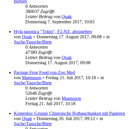
Börsen
0
Antworten
380037
Zugriffe
Letzter Beitrag
von
Quak
Donnerstag 7. September 2017, 10:03
Hyla japonica "Tokio", F2-NZ, abzugeben
von
Quak
» Donnerstag 17. August 2017, 09:08 » in
Suche/Tausche/Biete
0
Antworten
47389
Zugriffe
Letzter Beitrag
von
Quak
Donnerstag 17. August 2017, 09:08
Pacman Frog Food von Zoo Med
von
Magnuson
» Freitag 21. Juli 2017, 10:18 » in
Suche/Tausche/Biete
0
Antworten
52648
Zugriffe
Letzter Beitrag
von
Magnuson
Freitag 21. Juli 2017, 10:18
Kostenlos: Gruppe Chinesische Rotbauchunken mit Papieren
von
Quak
» Donnerstag 20. Juli 2017, 09:12 » in
Suche/Tausche/Biete
0
Antworten