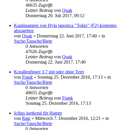
46635
Zugriffe
Letzter Beitrag
von
Quak
Donnerstag 20. Juli 2017, 09:12
Kaulquappen von Hyla japonica "Tokio" (F2) kostenlos
abzugeben
von
Quak
» Donnerstag 22. Juni 2017, 17:40 » in
Suche/Tausche/Biete
0
Antworten
47626
Zugriffe
Letzter Beitrag
von
Quak
Donnerstag 22. Juni 2017, 17:40
Korallenfinger 3.7 mit oder ohne Terri
von
Frank
» Sonntag 25. Dezember 2016, 17:13 » in
Suche/Tausche/Biete
0
Antworten
49655
Zugriffe
Letzter Beitrag
von
Frank
Sonntag 25. Dezember 2016, 17:13
Icilius luetkenii für Hamm
von
Ratz
» Mittwoch 7. Dezember 2016, 12:21 » in
Suche/Tausche/Biete
0
Antworten