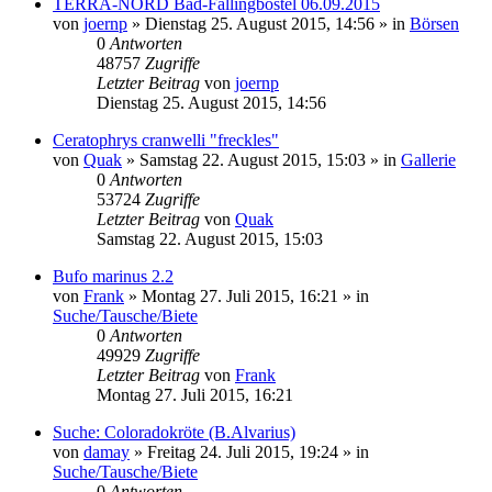
TERRA-NORD Bad-Fallingbostel 06.09.2015
von
joernp
» Dienstag 25. August 2015, 14:56 » in
Börsen
0
Antworten
48757
Zugriffe
Letzter Beitrag
von
joernp
Dienstag 25. August 2015, 14:56
Ceratophrys cranwelli "freckles"
von
Quak
» Samstag 22. August 2015, 15:03 » in
Gallerie
0
Antworten
53724
Zugriffe
Letzter Beitrag
von
Quak
Samstag 22. August 2015, 15:03
Bufo marinus 2.2
von
Frank
» Montag 27. Juli 2015, 16:21 » in
Suche/Tausche/Biete
0
Antworten
49929
Zugriffe
Letzter Beitrag
von
Frank
Montag 27. Juli 2015, 16:21
Suche: Coloradokröte (B.Alvarius)
von
damay
» Freitag 24. Juli 2015, 19:24 » in
Suche/Tausche/Biete
0
Antworten