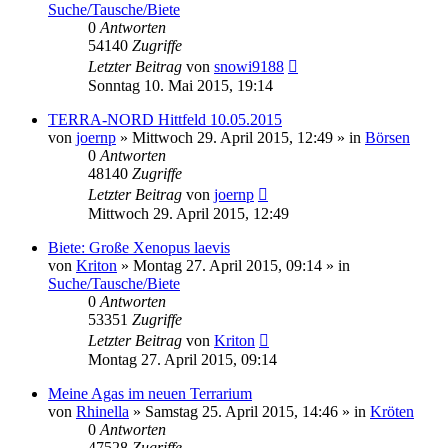
Suche/Tausche/Biete
0
Antworten
54140
Zugriffe
Letzter Beitrag
von
snowi9188
Sonntag 10. Mai 2015, 19:14
TERRA-NORD Hittfeld 10.05.2015
von
joernp
» Mittwoch 29. April 2015, 12:49 » in
Börsen
0
Antworten
48140
Zugriffe
Letzter Beitrag
von
joernp
Mittwoch 29. April 2015, 12:49
Biete: Große Xenopus laevis
von
Kriton
» Montag 27. April 2015, 09:14 » in
Suche/Tausche/Biete
0
Antworten
53351
Zugriffe
Letzter Beitrag
von
Kriton
Montag 27. April 2015, 09:14
Meine Agas im neuen Terrarium
von
Rhinella
» Samstag 25. April 2015, 14:46 » in
Kröten
0
Antworten
47528
Zugriffe