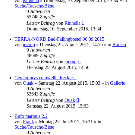
von
Rhinella
» Donnerstag 10. September 2015, 13:34 » in
Suche/Tausche/Biete
0
Antworten
55748
Zugriffe
Letzter Beitrag
von
Rhinella
Donnerstag 10. September 2015, 13:34
TERRA-NORD Bad-Fallingbostel 06.09.2015
von
joernp
» Dienstag 25. August 2015, 14:56 » in
Börsen
0
Antworten
48689
Zugriffe
Letzter Beitrag
von
joernp
Dienstag 25. August 2015, 14:56
Ceratophrys cranwelli "freckles"
von
Quak
» Samstag 22. August 2015, 15:03 » in
Gallerie
0
Antworten
53643
Zugriffe
Letzter Beitrag
von
Quak
Samstag 22. August 2015, 15:03
Bufo marinus 2.2
von
Frank
» Montag 27. Juli 2015, 16:21 » in
Suche/Tausche/Biete
0
Antworten