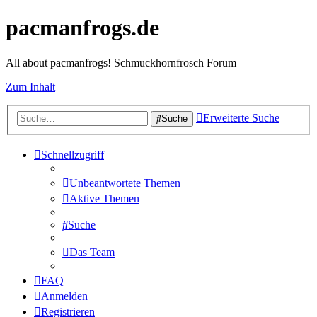
pacmanfrogs.de
All about pacmanfrogs! Schmuckhornfrosch Forum
Zum Inhalt
Erweiterte Suche
Suche
Schnellzugriff
Unbeantwortete Themen
Aktive Themen
Suche
Das Team
FAQ
Anmelden
Registrieren