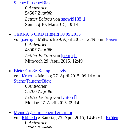
Suche/Tausche/Biete
0
Antworten
54507
Zugriffe
Letzter Beitrag
von
snowi9188
Sonntag 10. Mai 2015, 19:14
TERRA-NORD Hittfeld 10.05.2015
von
joernp
» Mittwoch 29. April 2015, 12:49 » in
Börsen
0
Antworten
48507
Zugriffe
Letzter Beitrag
von
joernp
Mittwoch 29. April 2015, 12:49
Biete: Große Xenopus laevis
von
Kriton
» Montag 27. April 2015, 09:14 » in
Suche/Tausche/Biete
0
Antworten
53760
Zugriffe
Letzter Beitrag
von
Kriton
Montag 27. April 2015, 09:14
Meine Agas im neuen Terrarium
von
Rhinella
» Samstag 25. April 2015, 14:46 » in
Kröten
0
Antworten
47902
Zugriffe