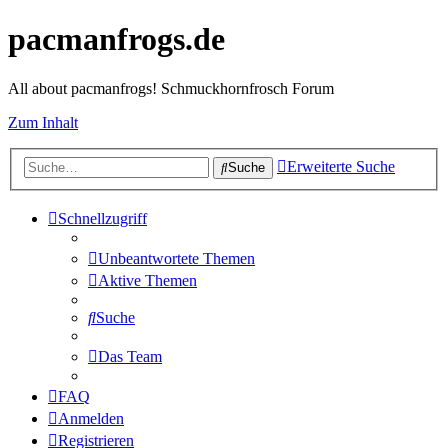
pacmanfrogs.de
All about pacmanfrogs! Schmuckhornfrosch Forum
Zum Inhalt
Erweiterte Suche
Suche
Schnellzugriff
Unbeantwortete Themen
Aktive Themen
Suche
Das Team
FAQ
Anmelden
Registrieren