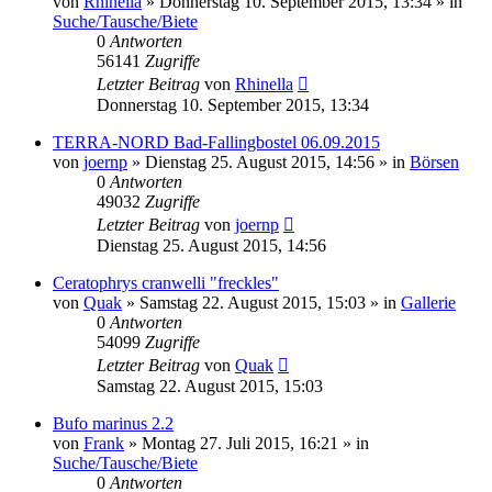
von
Rhinella
» Donnerstag 10. September 2015, 13:34 » in
Suche/Tausche/Biete
0
Antworten
56141
Zugriffe
Letzter Beitrag
von
Rhinella
Donnerstag 10. September 2015, 13:34
TERRA-NORD Bad-Fallingbostel 06.09.2015
von
joernp
» Dienstag 25. August 2015, 14:56 » in
Börsen
0
Antworten
49032
Zugriffe
Letzter Beitrag
von
joernp
Dienstag 25. August 2015, 14:56
Ceratophrys cranwelli "freckles"
von
Quak
» Samstag 22. August 2015, 15:03 » in
Gallerie
0
Antworten
54099
Zugriffe
Letzter Beitrag
von
Quak
Samstag 22. August 2015, 15:03
Bufo marinus 2.2
von
Frank
» Montag 27. Juli 2015, 16:21 » in
Suche/Tausche/Biete
0
Antworten