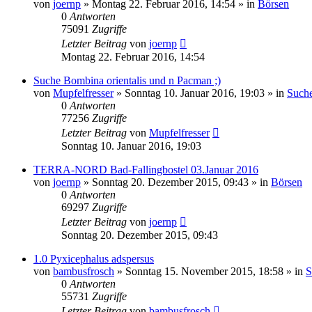
von
joernp
» Montag 22. Februar 2016, 14:54 » in
Börsen
0
Antworten
75091
Zugriffe
Letzter Beitrag
von
joernp
Montag 22. Februar 2016, 14:54
Suche Bombina orientalis und n Pacman ;)
von
Mupfelfresser
» Sonntag 10. Januar 2016, 19:03 » in
Suche
0
Antworten
77256
Zugriffe
Letzter Beitrag
von
Mupfelfresser
Sonntag 10. Januar 2016, 19:03
TERRA-NORD Bad-Fallingbostel 03.Januar 2016
von
joernp
» Sonntag 20. Dezember 2015, 09:43 » in
Börsen
0
Antworten
69297
Zugriffe
Letzter Beitrag
von
joernp
Sonntag 20. Dezember 2015, 09:43
1.0 Pyxicephalus adspersus
von
bambusfrosch
» Sonntag 15. November 2015, 18:58 » in
S
0
Antworten
55731
Zugriffe
Letzter Beitrag
von
bambusfrosch