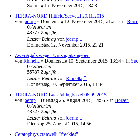
Sonntag 15. November 2015, 18:58
TERRA-NORD Hittfeld/Seevetal 29.11.2015
von
joernp
» Donnerstag 12. November 2015, 21:21 » in
Börs
0
Antworten
48377
Zugriffe
Letzter Beitrag
von
joernp
Donnerstag 12. November 2015, 21:21
Zwei Aga`s wegen Umzug abzugeben
von
Rhinella
» Donnerstag 10. September 2015, 13:34 » in
Suc
0
Antworten
55787
Zugriffe
Letzter Beitrag
von
Rhinella
Donnerstag 10. September 2015, 13:34
TERRA-NORD Bad-Fallingbostel 06.09.2015
von
joernp
» Dienstag 25. August 2015, 14:56 » in
Börsen
0
Antworten
48727
Zugriffe
Letzter Beitrag
von
joernp
Dienstag 25. August 2015, 14:56
Ceratophrys cranwelli "freckles"