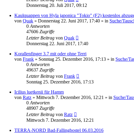
Donnerstag 20. Juli 2017, 09:12
Kaulquappen von Hyla japonica "Tokio" (F2) kostenlos abzug
von
Quak
» Donnerstag 22. Juni 2017, 17:40 » in
Suche/Tausc
0
Antworten
47606
Zugriffe
Letzter Beitrag
von
Quak
Donnerstag 22. Juni 2017, 17:40
Korallenfinger 3.7 mit oder ohne Terri
von
Frank
» Sonntag 25. Dezember 2016, 17:13 » in
Suche/Ta
0
Antworten
49637
Zugriffe
Letzter Beitrag
von
Frank
Sonntag 25. Dezember 2016, 17:13
Icilius luetkenii für Hamm
von
Ratz
» Mittwoch 7. Dezember 2016, 12:21 » in
Suche/Tau
0
Antworten
48907
Zugriffe
Letzter Beitrag
von
Ratz
Mittwoch 7. Dezember 2016, 12:21
TERRA-NORD Bad-Fallingbostel 06.03.2016