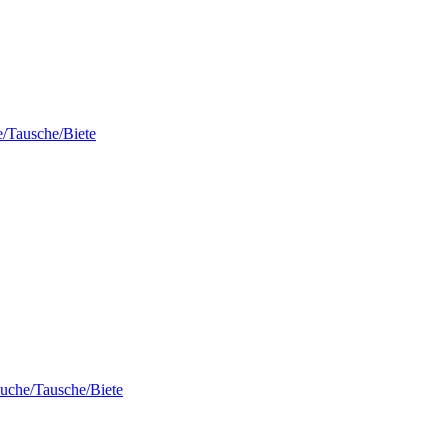
/Tausche/Biete
uche/Tausche/Biete