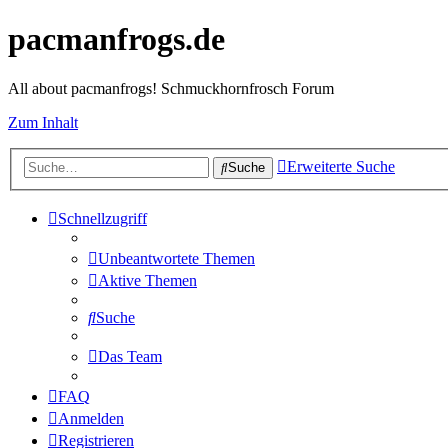
pacmanfrogs.de
All about pacmanfrogs! Schmuckhornfrosch Forum
Zum Inhalt
Erweiterte Suche
Suche
Schnellzugriff
Unbeantwortete Themen
Aktive Themen
Suche
Das Team
FAQ
Anmelden
Registrieren