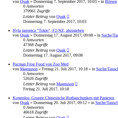
von
Quak
» Donnerstag 7. September 2017, 10:03 » in
Börsen
0
Antworten
379961
Zugriffe
Letzter Beitrag
von
Quak
Donnerstag 7. September 2017, 10:03
Hyla japonica "Tokio", F2-NZ, abzugeben
von
Quak
» Donnerstag 17. August 2017, 09:08 » in
Suche/Tau
0
Antworten
47368
Zugriffe
Letzter Beitrag
von
Quak
Donnerstag 17. August 2017, 09:08
Pacman Frog Food von Zoo Med
von
Magnuson
» Freitag 21. Juli 2017, 10:18 » in
Suche/Tausc
0
Antworten
52626
Zugriffe
Letzter Beitrag
von
Magnuson
Freitag 21. Juli 2017, 10:18
Kostenlos: Gruppe Chinesische Rotbauchunken mit Papieren
von
Quak
» Donnerstag 20. Juli 2017, 09:12 » in
Suche/Tausch
0
Antworten
46618
Zugriffe
Letzter Beitrag
von
Quak