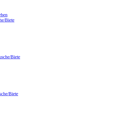
eben
he/Biete
usche/Biete
sche/Biete