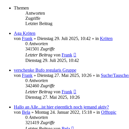
Themen
Antworten
Zugriffe
Letzter Beitrag
Aga Kröten
von
Frank
» Dienstag 29. Juli 2025, 10:42 » in
Kröten
0
Antworten
341501
Zugriffe
Letzter Beitrag
von
Frank
Dienstag 29. Juli 2025, 10:42
verschenke Bufo regularis Gruppe
von
Frank
» Dienstag 27. Mai 2025, 10:26 » in
Suche/Tausche/
0
Antworten
342460
Zugriffe
Letzter Beitrag
von
Frank
Dienstag 27. Mai 2025, 10:26
Hallo an Alle...ist hier eigentlich noch jemand aktiv?
von
Bela
» Montag 24. Januar 2022, 15:18 » in
Offtopic
0
Antworten
321419
Zugriffe
Letzter Beitrag
von
Bela