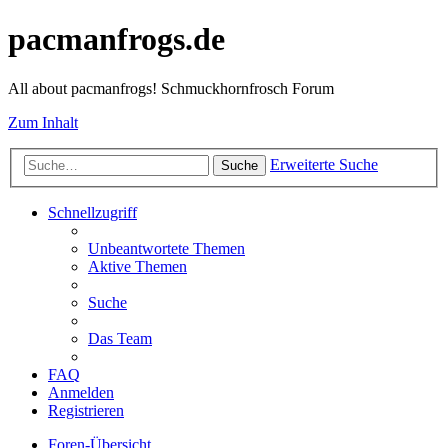
pacmanfrogs.de
All about pacmanfrogs! Schmuckhornfrosch Forum
Zum Inhalt
Erweiterte Suche
Suche
Schnellzugriff
Unbeantwortete Themen
Aktive Themen
Suche
Das Team
FAQ
Anmelden
Registrieren
Foren-Übersicht