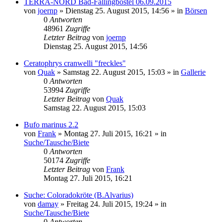
TERRA-NORD Bad-Fallingbostel 06.09.2015
von
joernp
» Dienstag 25. August 2015, 14:56 » in
Börsen
0
Antworten
48961
Zugriffe
Letzter Beitrag
von
joernp
Dienstag 25. August 2015, 14:56
Ceratophrys cranwelli "freckles"
von
Quak
» Samstag 22. August 2015, 15:03 » in
Gallerie
0
Antworten
53994
Zugriffe
Letzter Beitrag
von
Quak
Samstag 22. August 2015, 15:03
Bufo marinus 2.2
von
Frank
» Montag 27. Juli 2015, 16:21 » in
Suche/Tausche/Biete
0
Antworten
50174
Zugriffe
Letzter Beitrag
von
Frank
Montag 27. Juli 2015, 16:21
Suche: Coloradokröte (B.Alvarius)
von
damay
» Freitag 24. Juli 2015, 19:24 » in
Suche/Tausche/Biete
0
Antworten