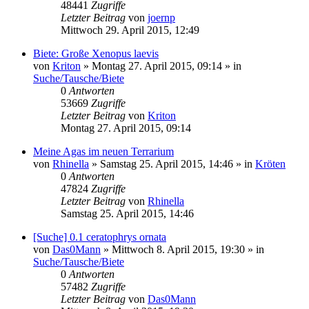
48441
Zugriffe
Letzter Beitrag
von
joernp
Mittwoch 29. April 2015, 12:49
Biete: Große Xenopus laevis
von
Kriton
» Montag 27. April 2015, 09:14 » in
Suche/Tausche/Biete
0
Antworten
53669
Zugriffe
Letzter Beitrag
von
Kriton
Montag 27. April 2015, 09:14
Meine Agas im neuen Terrarium
von
Rhinella
» Samstag 25. April 2015, 14:46 » in
Kröten
0
Antworten
47824
Zugriffe
Letzter Beitrag
von
Rhinella
Samstag 25. April 2015, 14:46
[Suche] 0.1 ceratophrys ornata
von
Das0Mann
» Mittwoch 8. April 2015, 19:30 » in
Suche/Tausche/Biete
0
Antworten
57482
Zugriffe
Letzter Beitrag
von
Das0Mann