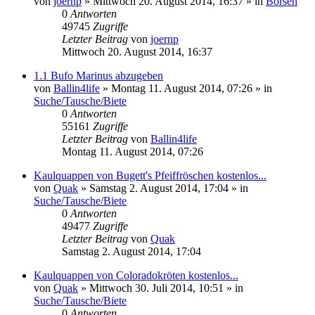
von
joernp
» Mittwoch 20. August 2014, 16:37 » in
Börsen
0
Antworten
49745
Zugriffe
Letzter Beitrag
von
joernp
Mittwoch 20. August 2014, 16:37
1.1 Bufo Marinus abzugeben
von
Ballin4life
» Montag 11. August 2014, 07:26 » in
Suche/Tausche/Biete
0
Antworten
55161
Zugriffe
Letzter Beitrag
von
Ballin4life
Montag 11. August 2014, 07:26
Kaulquappen von Bugett's Pfeiffröschen kostenlos...
von
Quak
» Samstag 2. August 2014, 17:04 » in
Suche/Tausche/Biete
0
Antworten
49477
Zugriffe
Letzter Beitrag
von
Quak
Samstag 2. August 2014, 17:04
Kaulquappen von Coloradokröten kostenlos...
von
Quak
» Mittwoch 30. Juli 2014, 10:51 » in
Suche/Tausche/Biete
0
Antworten