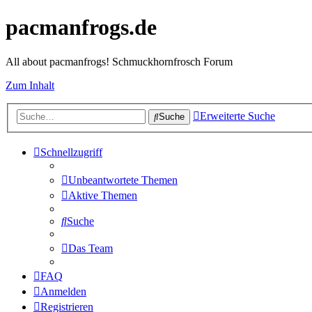
pacmanfrogs.de
All about pacmanfrogs! Schmuckhornfrosch Forum
Zum Inhalt
Erweiterte Suche
Suche
Schnellzugriff
Unbeantwortete Themen
Aktive Themen
Suche
Das Team
FAQ
Anmelden
Registrieren