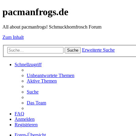
pacmanfrogs.de
All about pacmanfrogs! Schmuckhornfrosch Forum
Zum Inhalt
Erweiterte Suche
Suche
Schnellzugriff
Unbeantwortete Themen
Aktive Themen
Suche
Das Team
FAQ
Anmelden
Registrieren
Foren-Übersicht