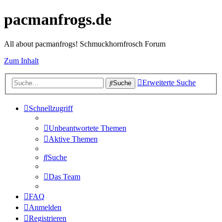
pacmanfrogs.de
All about pacmanfrogs! Schmuckhornfrosch Forum
Zum Inhalt
Erweiterte Suche
Suche
Schnellzugriff
Unbeantwortete Themen
Aktive Themen
Suche
Das Team
FAQ
Anmelden
Registrieren