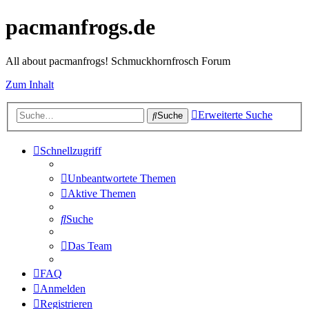
pacmanfrogs.de
All about pacmanfrogs! Schmuckhornfrosch Forum
Zum Inhalt
Erweiterte Suche
Suche
Schnellzugriff
Unbeantwortete Themen
Aktive Themen
Suche
Das Team
FAQ
Anmelden
Registrieren