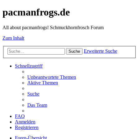
pacmanfrogs.de
All about pacmanfrogs! Schmuckhornfrosch Forum
Zum Inhalt
Erweiterte Suche
Suche
Schnellzugriff
Unbeantwortete Themen
Aktive Themen
Suche
Das Team
FAQ
Anmelden
Registrieren
Foren-Übersicht