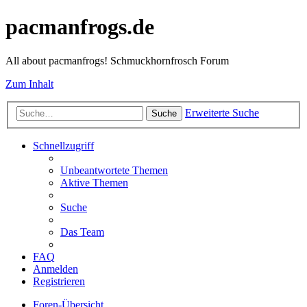
pacmanfrogs.de
All about pacmanfrogs! Schmuckhornfrosch Forum
Zum Inhalt
Erweiterte Suche
Suche
Schnellzugriff
Unbeantwortete Themen
Aktive Themen
Suche
Das Team
FAQ
Anmelden
Registrieren
Foren-Übersicht