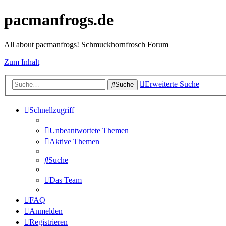
pacmanfrogs.de
All about pacmanfrogs! Schmuckhornfrosch Forum
Zum Inhalt
Erweiterte Suche
Suche
Schnellzugriff
Unbeantwortete Themen
Aktive Themen
Suche
Das Team
FAQ
Anmelden
Registrieren