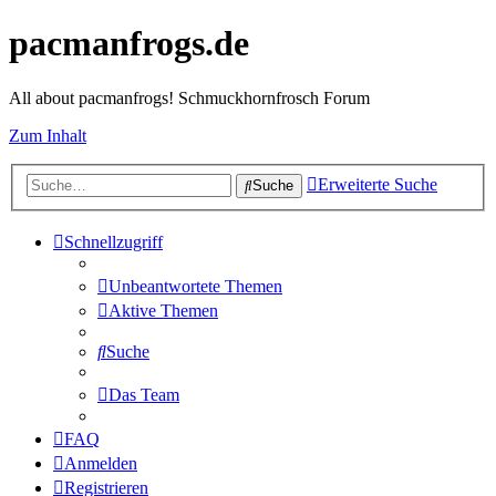
pacmanfrogs.de
All about pacmanfrogs! Schmuckhornfrosch Forum
Zum Inhalt
Erweiterte Suche
Suche
Schnellzugriff
Unbeantwortete Themen
Aktive Themen
Suche
Das Team
FAQ
Anmelden
Registrieren