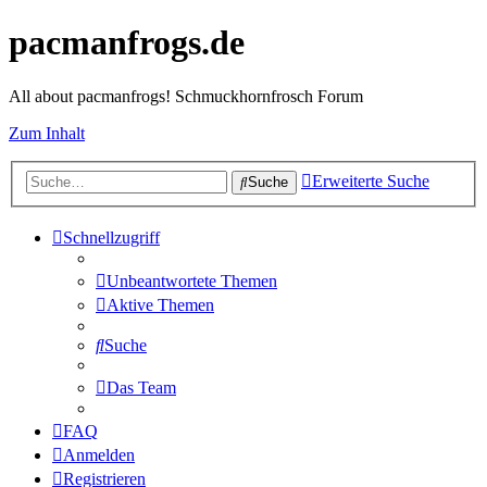
pacmanfrogs.de
All about pacmanfrogs! Schmuckhornfrosch Forum
Zum Inhalt
Erweiterte Suche
Suche
Schnellzugriff
Unbeantwortete Themen
Aktive Themen
Suche
Das Team
FAQ
Anmelden
Registrieren