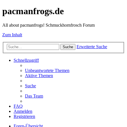
pacmanfrogs.de
All about pacmanfrogs! Schmuckhornfrosch Forum
Zum Inhalt
Erweiterte Suche
Suche
Schnellzugriff
Unbeantwortete Themen
Aktive Themen
Suche
Das Team
FAQ
Anmelden
Registrieren
Foren-Übersicht