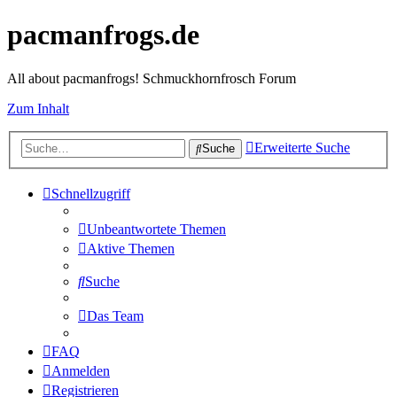
pacmanfrogs.de
All about pacmanfrogs! Schmuckhornfrosch Forum
Zum Inhalt
Erweiterte Suche
Suche
Schnellzugriff
Unbeantwortete Themen
Aktive Themen
Suche
Das Team
FAQ
Anmelden
Registrieren