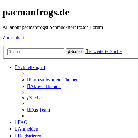
pacmanfrogs.de
All about pacmanfrogs! Schmuckhornfrosch Forum
Zum Inhalt
Erweiterte Suche
Suche
Schnellzugriff
Unbeantwortete Themen
Aktive Themen
Suche
Das Team
FAQ
Anmelden
Registrieren